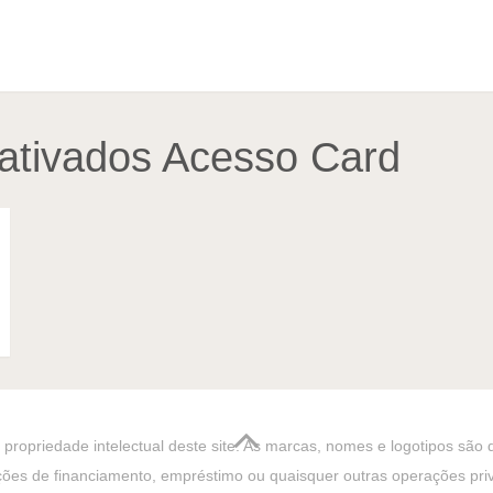
ativados Acesso Card
propriedade intelectual deste site. As marcas, nomes e logotipos são
ções de financiamento, empréstimo ou quaisquer outras operações privat