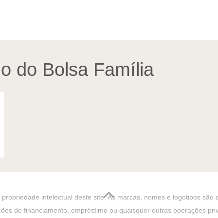
do do Bolsa Família
propriedade intelectual deste site. As marcas, nomes e logotipos são
ções de financiamento, empréstimo ou quaisquer outras operações privat